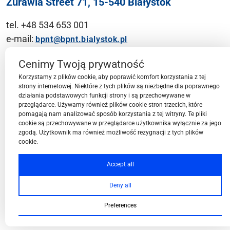
Żurawia Street 71, 15-540 Białystok
tel. +48 534 653 001
e-mail:
bpnt@bpnt.bialystok.pl
Contact
Cenimy Twoją prywatność
Korzystamy z plików cookie, aby poprawić komfort korzystania z tej
strony internetowej. Niektóre z tych plików są niezbędne dla poprawnego
działania podstawowych funkcji strony i są przechowywane w
przeglądarce. Używamy również plików cookie stron trzecich, które
BPN-T Area
pomagają nam analizować sposób korzystania z tej witryny. Te pliki
cookie są przechowywane w przeglądarce użytkownika wyłącznie za jego
zgodą. Użytkownik ma również możliwość rezygnacji z tych plików
cookie.
BPN-T Offer
Accept all
Deny all
About BPN-T
Preferences