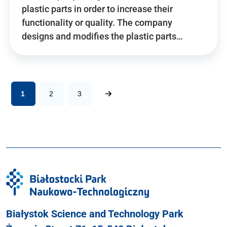
plastic parts in order to increase their
functionality or quality. The company
designs and modifies the plastic parts…
1
2
3
Białystok Science and Technology Park