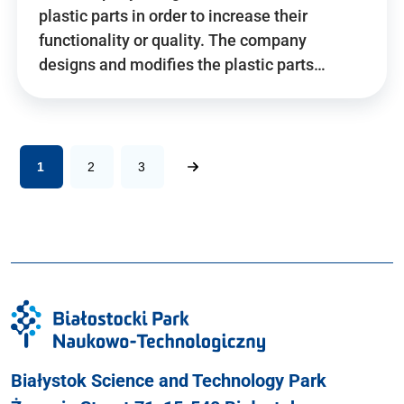
plastic parts in order to increase their
functionality or quality. The company
designs and modifies the plastic parts…
1
2
3
Białystok Science and Technology Park