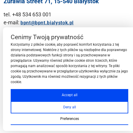
Żurawia Street 71, 15-540 Białystok
tel. +48 534 653 001
e-mail:
bpnt@bpnt.bialystok.pl
Contact
Cenimy Twoją prywatność
Korzystamy z plików cookie, aby poprawić komfort korzystania z tej
strony internetowej. Niektóre z tych plików są niezbędne dla poprawnego
działania podstawowych funkcji strony i są przechowywane w
przeglądarce. Używamy również plików cookie stron trzecich, które
BPN-T Area
pomagają nam analizować sposób korzystania z tej witryny. Te pliki
cookie są przechowywane w przeglądarce użytkownika wyłącznie za jego
zgodą. Użytkownik ma również możliwość rezygnacji z tych plików
cookie.
BPN-T Offer
Accept all
Deny all
About BPN-T
Preferences