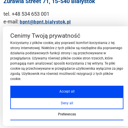
Żurawia Street 71, 15-540 Białystok
tel. +48 534 653 001
e-mail:
bpnt@bpnt.bialystok.pl
Contact
Cenimy Twoją prywatność
Korzystamy z plików cookie, aby poprawić komfort korzystania z tej
strony internetowej. Niektóre z tych plików są niezbędne dla poprawnego
działania podstawowych funkcji strony i są przechowywane w
przeglądarce. Używamy również plików cookie stron trzecich, które
BPN-T Area
pomagają nam analizować sposób korzystania z tej witryny. Te pliki
cookie są przechowywane w przeglądarce użytkownika wyłącznie za jego
zgodą. Użytkownik ma również możliwość rezygnacji z tych plików
cookie.
BPN-T Offer
Accept all
Deny all
About BPN-T
Preferences