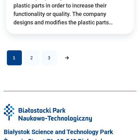
plastic parts in order to increase their
functionality or quality. The company
designs and modifies the plastic parts…
1
2
3
Białystok Science and Technology Park