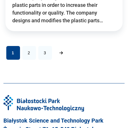
plastic parts in order to increase their
functionality or quality. The company
designs and modifies the plastic parts…
1
2
3
Białystok Science and Technology Park