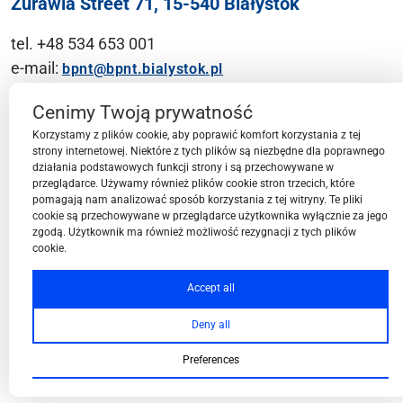
Żurawia Street 71, 15-540 Białystok
tel. +48 534 653 001
e-mail:
bpnt@bpnt.bialystok.pl
Contact
Cenimy Twoją prywatność
Korzystamy z plików cookie, aby poprawić komfort korzystania z tej
strony internetowej. Niektóre z tych plików są niezbędne dla poprawnego
działania podstawowych funkcji strony i są przechowywane w
przeglądarce. Używamy również plików cookie stron trzecich, które
BPN-T Area
pomagają nam analizować sposób korzystania z tej witryny. Te pliki
cookie są przechowywane w przeglądarce użytkownika wyłącznie za jego
zgodą. Użytkownik ma również możliwość rezygnacji z tych plików
cookie.
BPN-T Offer
Accept all
Deny all
About BPN-T
Preferences