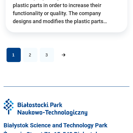
plastic parts in order to increase their
functionality or quality. The company
designs and modifies the plastic parts…
1
2
3
Białystok Science and Technology Park