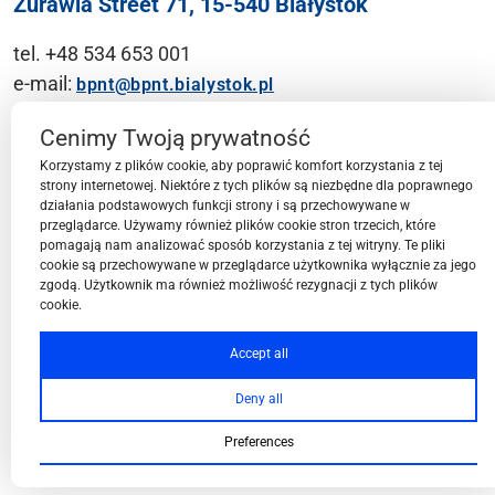
Żurawia Street 71, 15-540 Białystok
tel. +48 534 653 001
e-mail:
bpnt@bpnt.bialystok.pl
Contact
Cenimy Twoją prywatność
Korzystamy z plików cookie, aby poprawić komfort korzystania z tej
strony internetowej. Niektóre z tych plików są niezbędne dla poprawnego
działania podstawowych funkcji strony i są przechowywane w
przeglądarce. Używamy również plików cookie stron trzecich, które
BPN-T Area
pomagają nam analizować sposób korzystania z tej witryny. Te pliki
cookie są przechowywane w przeglądarce użytkownika wyłącznie za jego
zgodą. Użytkownik ma również możliwość rezygnacji z tych plików
cookie.
BPN-T Offer
Accept all
Deny all
About BPN-T
Preferences