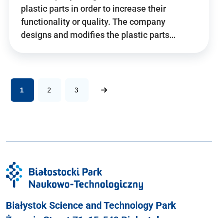
plastic parts in order to increase their
functionality or quality. The company
designs and modifies the plastic parts…
1
2
3
Białystok Science and Technology Park