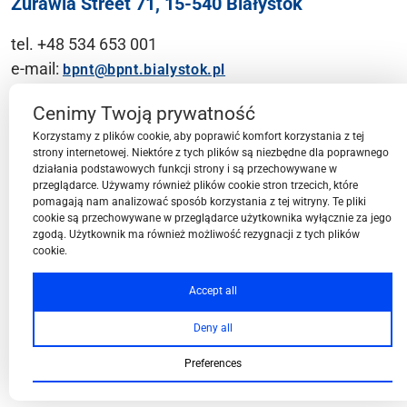
Żurawia Street 71, 15-540 Białystok
tel. +48 534 653 001
e-mail:
bpnt@bpnt.bialystok.pl
Contact
Cenimy Twoją prywatność
Korzystamy z plików cookie, aby poprawić komfort korzystania z tej
strony internetowej. Niektóre z tych plików są niezbędne dla poprawnego
działania podstawowych funkcji strony i są przechowywane w
przeglądarce. Używamy również plików cookie stron trzecich, które
BPN-T Area
pomagają nam analizować sposób korzystania z tej witryny. Te pliki
cookie są przechowywane w przeglądarce użytkownika wyłącznie za jego
zgodą. Użytkownik ma również możliwość rezygnacji z tych plików
cookie.
BPN-T Offer
Accept all
Deny all
About BPN-T
Preferences