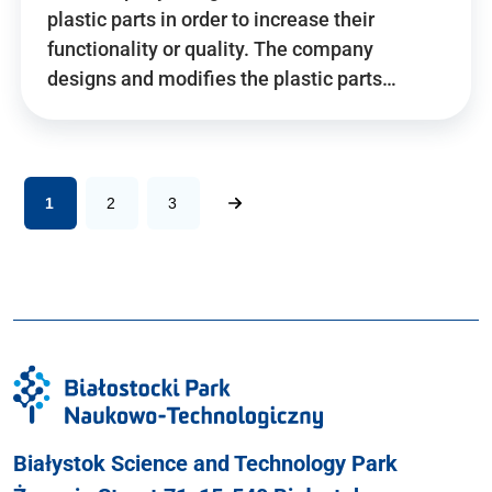
plastic parts in order to increase their
functionality or quality. The company
designs and modifies the plastic parts…
1
2
3
Białystok Science and Technology Park