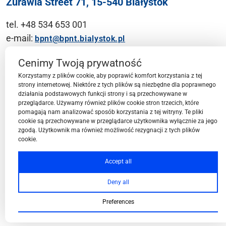
Żurawia Street 71, 15-540 Białystok
tel. +48 534 653 001
e-mail:
bpnt@bpnt.bialystok.pl
Contact
Cenimy Twoją prywatność
Korzystamy z plików cookie, aby poprawić komfort korzystania z tej
strony internetowej. Niektóre z tych plików są niezbędne dla poprawnego
działania podstawowych funkcji strony i są przechowywane w
przeglądarce. Używamy również plików cookie stron trzecich, które
BPN-T Area
pomagają nam analizować sposób korzystania z tej witryny. Te pliki
cookie są przechowywane w przeglądarce użytkownika wyłącznie za jego
zgodą. Użytkownik ma również możliwość rezygnacji z tych plików
cookie.
BPN-T Offer
Accept all
Deny all
About BPN-T
Preferences