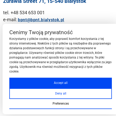
Żurawia Street 71, 15-540 Białystok
tel. +48 534 653 001
e-mail:
bpnt@bpnt.bialystok.pl
Contact
Cenimy Twoją prywatność
Korzystamy z plików cookie, aby poprawić komfort korzystania z tej
strony internetowej. Niektóre z tych plików są niezbędne dla poprawnego
działania podstawowych funkcji strony i są przechowywane w
przeglądarce. Używamy również plików cookie stron trzecich, które
BPN-T Area
pomagają nam analizować sposób korzystania z tej witryny. Te pliki
cookie są przechowywane w przeglądarce użytkownika wyłącznie za jego
zgodą. Użytkownik ma również możliwość rezygnacji z tych plików
cookie.
BPN-T Offer
Accept all
Deny all
About BPN-T
Preferences