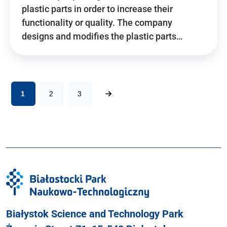
plastic parts in order to increase their
functionality or quality. The company
designs and modifies the plastic parts…
1
2
3
Białystok Science and Technology Park