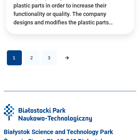
plastic parts in order to increase their
functionality or quality. The company
designs and modifies the plastic parts…
1
2
3
Białystok Science and Technology Park