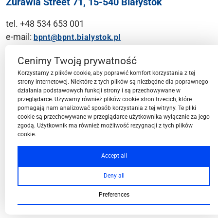
Żurawia Street 71, 15-540 Białystok
tel. +48 534 653 001
e-mail:
bpnt@bpnt.bialystok.pl
Contact
Cenimy Twoją prywatność
Korzystamy z plików cookie, aby poprawić komfort korzystania z tej
strony internetowej. Niektóre z tych plików są niezbędne dla poprawnego
działania podstawowych funkcji strony i są przechowywane w
przeglądarce. Używamy również plików cookie stron trzecich, które
BPN-T Area
pomagają nam analizować sposób korzystania z tej witryny. Te pliki
cookie są przechowywane w przeglądarce użytkownika wyłącznie za jego
zgodą. Użytkownik ma również możliwość rezygnacji z tych plików
cookie.
BPN-T Offer
Accept all
Deny all
About BPN-T
Preferences