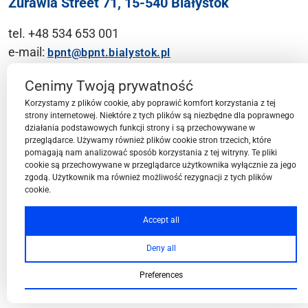
Żurawia Street 71, 15-540 Białystok
tel. +48 534 653 001
e-mail:
bpnt@bpnt.bialystok.pl
Contact
Cenimy Twoją prywatność
Korzystamy z plików cookie, aby poprawić komfort korzystania z tej
strony internetowej. Niektóre z tych plików są niezbędne dla poprawnego
działania podstawowych funkcji strony i są przechowywane w
przeglądarce. Używamy również plików cookie stron trzecich, które
BPN-T Area
pomagają nam analizować sposób korzystania z tej witryny. Te pliki
cookie są przechowywane w przeglądarce użytkownika wyłącznie za jego
zgodą. Użytkownik ma również możliwość rezygnacji z tych plików
cookie.
BPN-T Offer
Accept all
Deny all
About BPN-T
Preferences