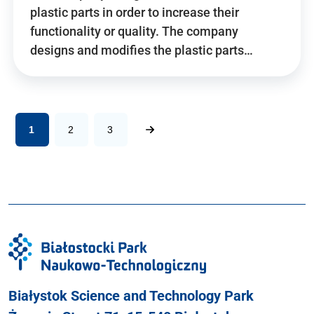
plastic parts in order to increase their
functionality or quality. The company
designs and modifies the plastic parts…
1
2
3
Białystok Science and Technology Park