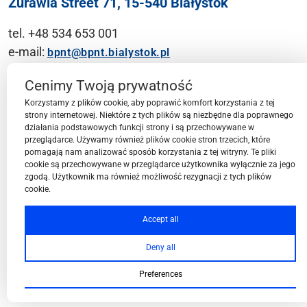
Żurawia Street 71, 15-540 Białystok
tel. +48 534 653 001
e-mail:
bpnt@bpnt.bialystok.pl
Contact
Cenimy Twoją prywatność
Korzystamy z plików cookie, aby poprawić komfort korzystania z tej
strony internetowej. Niektóre z tych plików są niezbędne dla poprawnego
działania podstawowych funkcji strony i są przechowywane w
przeglądarce. Używamy również plików cookie stron trzecich, które
BPN-T Area
pomagają nam analizować sposób korzystania z tej witryny. Te pliki
cookie są przechowywane w przeglądarce użytkownika wyłącznie za jego
zgodą. Użytkownik ma również możliwość rezygnacji z tych plików
cookie.
BPN-T Offer
Accept all
Deny all
About BPN-T
Preferences