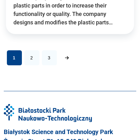
plastic parts in order to increase their
functionality or quality. The company
designs and modifies the plastic parts…
1
2
3
Białystok Science and Technology Park